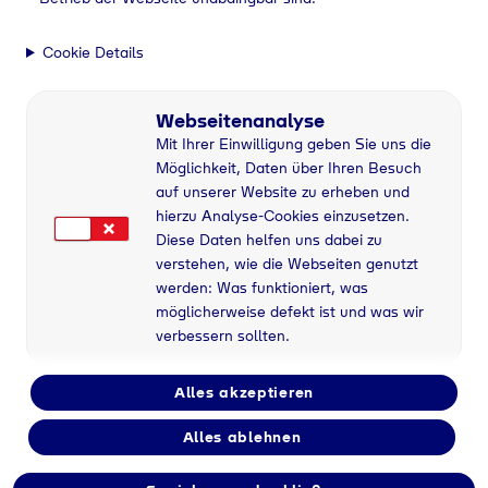
Ihr Partner für
Cookie Details
Industriegase
Webseitenanalyse
Mit Ihrer Einwilligung geben Sie uns die
Möglichkeit, Daten über Ihren Besuch
auf unserer Website zu erheben und
hierzu Analyse-Cookies einzusetzen.
Diese Daten helfen uns dabei zu
verstehen, wie die Webseiten genutzt
werden: Was funktioniert, was
möglicherweise defekt ist und was wir
Breites Gase-Sortiment
verbessern sollten.
Technische Gase, Schweiß- und Schneidgase
sowie Lebensmittelgase in allen gängigen
Lieferformen.
Alles akzeptieren
Hier mehr erfahren
Alles ablehnen