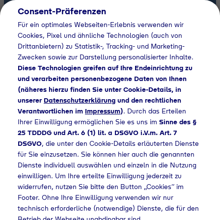
Consent-Präferenzen
DE
Für ein optimales Webseiten-Erlebnis verwenden wir
Cookies, Pixel und ähnliche Technologien (auch von
Tyczka Air Gases
Drittanbietern) zu Statistik-, Tracking- und Marketing-
Zwecken sowie zur Darstellung personalisierter Inhalte.
Diese Technologien greifen auf Ihre Endeinrichtung zu
und verarbeiten personenbezogene Daten von Ihnen
Mehr erfahren
(näheres hierzu finden Sie unter Cookie-Details, in
unserer
Datenschutzerklärung
und den rechtlichen
Verantwortlichen im
Impressum
)
. Durch das Erteilen
Ihrer Einwilligung ermöglichen Sie es uns im
Sinne des §
25 TDDDG und Art. 6 (1) lit. a DSGVO i.V.m. Art. 7
DSGVO
, die unter den Cookie-Details erläuterten Dienste
für Sie einzusetzen. Sie können hier auch die genannten
Fachwissen
Uns
Dienste individuell auswählen und einzeln in die Nutzung
Fachbroschüre
S
einwilligen. Um Ihre erteilte Einwilligung jederzeit zu
Kältemittel
S
widerrufen, nutzen Sie bitte den Button „Cookies“ im
Footer. Ohne Ihre Einwilligung verwenden wir nur
technisch erforderliche (notwendige) Dienste, die für den
Betrieb der Webseite unabdingbar sind.