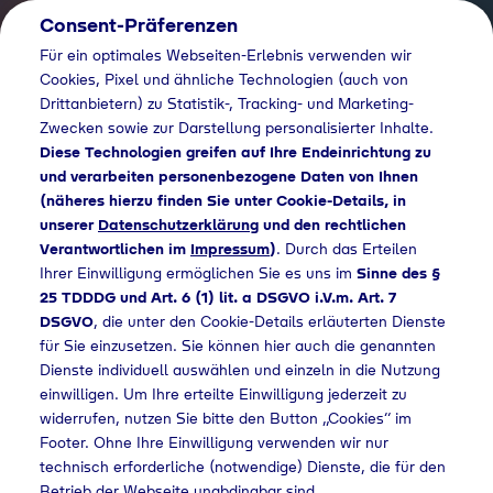
Consent-Präferenzen
DE
Für ein optimales Webseiten-Erlebnis verwenden wir
Cookies, Pixel und ähnliche Technologien (auch von
Drittanbietern) zu Statistik-, Tracking- und Marketing-
Zwecken sowie zur Darstellung personalisierter Inhalte.
Diese Technologien greifen auf Ihre Endeinrichtung zu
und verarbeiten personenbezogene Daten von Ihnen
(näheres hierzu finden Sie unter Cookie-Details, in
unserer
Datenschutzerklärung
und den rechtlichen
Verantwortlichen im
Impressum
)
. Durch das Erteilen
Ihrer Einwilligung ermöglichen Sie es uns im
Sinne des §
25 TDDDG und Art. 6 (1) lit. a DSGVO i.V.m. Art. 7
DSGVO
, die unter den Cookie-Details erläuterten Dienste
für Sie einzusetzen. Sie können hier auch die genannten
Dienste individuell auswählen und einzeln in die Nutzung
einwilligen. Um Ihre erteilte Einwilligung jederzeit zu
widerrufen, nutzen Sie bitte den Button „Cookies“ im
Footer. Ohne Ihre Einwilligung verwenden wir nur
technisch erforderliche (notwendige) Dienste, die für den
Betrieb der Webseite unabdingbar sind.