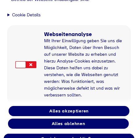
Datenblätter
Produkt- und
Cookie Details
Sicherheitsdatenblätt
Webseitenanalyse
er
Mit Ihrer Einwilligung geben Sie uns die
Möglichkeit, Daten über Ihren Besuch
In diesem Bereich finden Sie alle relevanten
auf unserer Website zu erheben und
Informationen zu unseren Produkten.
hierzu Analyse-Cookies einzusetzen.
Diese Daten helfen uns dabei zu
verstehen, wie die Webseiten genutzt
Home
Gase-Sortiment
Datenblätter
werden: Was funktioniert, was
möglicherweise defekt ist und was wir
verbessern sollten.
Alles akzeptieren
Alles ablehnen