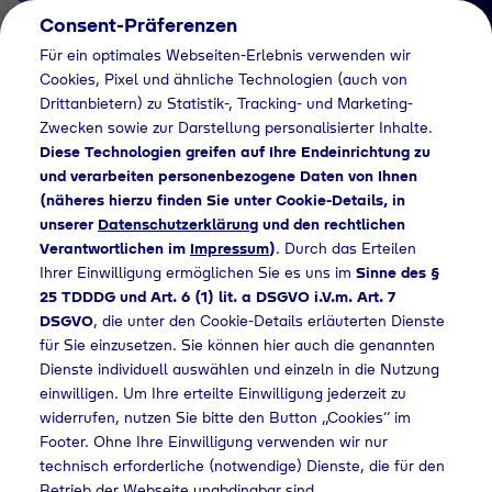
Consent-Präferenzen
DE
Für ein optimales Webseiten-Erlebnis verwenden wir
Cookies, Pixel und ähnliche Technologien (auch von
Drittanbietern) zu Statistik-, Tracking- und Marketing-
Zwecken sowie zur Darstellung personalisierter Inhalte.
Diese Technologien greifen auf Ihre Endeinrichtung zu
und verarbeiten personenbezogene Daten von Ihnen
(näheres hierzu finden Sie unter Cookie-Details, in
Händlersuche
unserer
Datenschutzerklärung
und den rechtlichen
Industriegase bei
Verantwortlichen im
Impressum
)
. Durch das Erteilen
Ihrer Einwilligung ermöglichen Sie es uns im
Sinne des §
Autoteile Biberach
25 TDDDG und Art. 6 (1) lit. a DSGVO i.V.m. Art. 7
DSGVO
, die unter den Cookie-Details erläuterten Dienste
GmbH Vertrieb
für Sie einzusetzen. Sie können hier auch die genannten
kaufen - 850
Dienste individuell auswählen und einzeln in die Nutzung
einwilligen. Um Ihre erteilte Einwilligung jederzeit zu
widerrufen, nutzen Sie bitte den Button „Cookies“ im
Footer. Ohne Ihre Einwilligung verwenden wir nur
technisch erforderliche (notwendige) Dienste, die für den
Industriegase bei Autoteile Biberach GmbH Vertrieb kaufen - 850
Betrieb der Webseite unabdingbar sind.