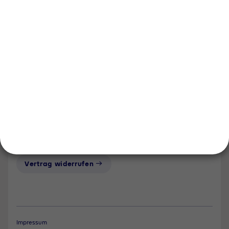
Karriere
Events und Termine
Händlersuche
Unsere Bereiche
Tyczka Group
Tyczka Energy
Tyczka Hydrogen
Tyczka Trading
Folgen Sie uns
Kontakt
Notdienst
Vertrag widerrufen
Impressum