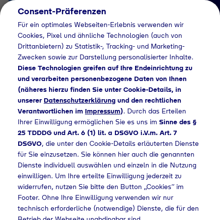
Consent-Präferenzen
DE
Für ein optimales Webseiten-Erlebnis verwenden wir
Cookies, Pixel und ähnliche Technologien (auch von
Drittanbietern) zu Statistik-, Tracking- und Marketing-
Zwecken sowie zur Darstellung personalisierter Inhalte.
Diese Technologien greifen auf Ihre Endeinrichtung zu
und verarbeiten personenbezogene Daten von Ihnen
(näheres hierzu finden Sie unter Cookie-Details, in
Händlersuche
unserer
Datenschutzerklärung
und den rechtlichen
Industriegase bei
Verantwortlichen im
Impressum
)
. Durch das Erteilen
Ihrer Einwilligung ermöglichen Sie es uns im
Sinne des §
Camping & Reitsport
25 TDDDG und Art. 6 (1) lit. a DSGVO i.V.m. Art. 7
DSGVO
, die unter den Cookie-Details erläuterten Dienste
Homp kaufen - 350
für Sie einzusetzen. Sie können hier auch die genannten
Dienste individuell auswählen und einzeln in die Nutzung
einwilligen. Um Ihre erteilte Einwilligung jederzeit zu
widerrufen, nutzen Sie bitte den Button „Cookies“ im
uche
Industriegase bei Camping & Reitsport Homp kaufen - 350
Footer. Ohne Ihre Einwilligung verwenden wir nur
technisch erforderliche (notwendige) Dienste, die für den
Betrieb der Webseite unabdingbar sind.