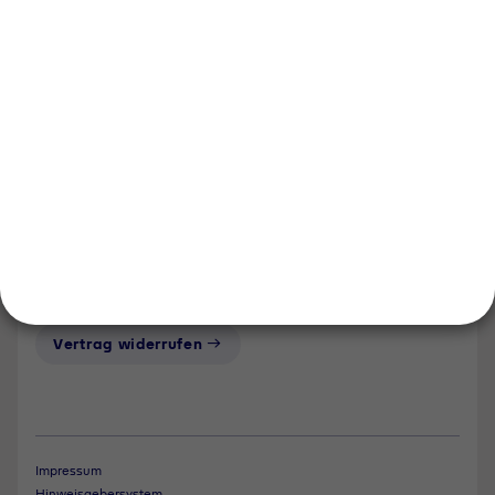
Events und Termine
Händlersuche
Unsere Bereiche
Tyczka Group
Tyczka Energy
Tyczka Hydrogen
Tyczka Trading
Folgen Sie uns
Kontakt
Notdienst
Vertrag widerrufen
Impressum
Hinweisgebersystem