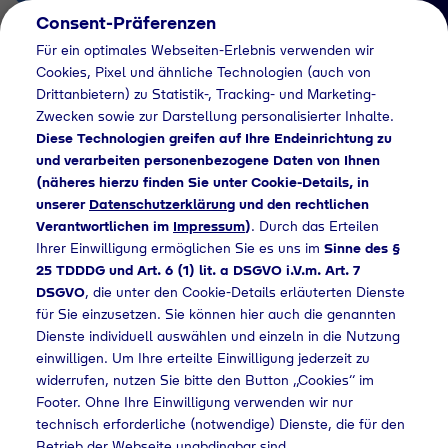
Consent-Präferenzen
DE
Für ein optimales Webseiten-Erlebnis verwenden wir
Cookies, Pixel und ähnliche Technologien (auch von
Drittanbietern) zu Statistik-, Tracking- und Marketing-
Zwecken sowie zur Darstellung personalisierter Inhalte.
Diese Technologien greifen auf Ihre Endeinrichtung zu
und verarbeiten personenbezogene Daten von Ihnen
(näheres hierzu finden Sie unter Cookie-Details, in
Händlersuche
unserer
Datenschutzerklärung
und den rechtlichen
Industriegase bei
Verantwortlichen im
Impressum
)
. Durch das Erteilen
Ihrer Einwilligung ermöglichen Sie es uns im
Sinne des §
Detlef Beutler
25 TDDDG und Art. 6 (1) lit. a DSGVO i.V.m. Art. 7
DSGVO
, die unter den Cookie-Details erläuterten Dienste
Getränkefachgroßhan
für Sie einzusetzen. Sie können hier auch die genannten
del kaufen - 613
Dienste individuell auswählen und einzeln in die Nutzung
einwilligen. Um Ihre erteilte Einwilligung jederzeit zu
widerrufen, nutzen Sie bitte den Button „Cookies“ im
Footer. Ohne Ihre Einwilligung verwenden wir nur
technisch erforderliche (notwendige) Dienste, die für den
triegase bei Detlef Beutler Getränkefachgroßhandel kaufen - 613
Betrieb der Webseite unabdingbar sind.