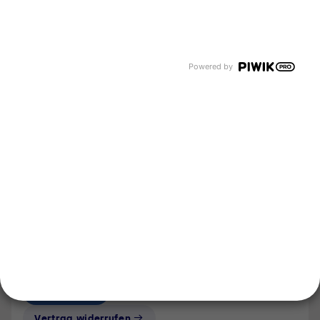
Grüne Luftgase
Spezialgase
Kältemittel
Unternehmen
Über uns
Powered by
Newsroom
Karriere
Events und Termine
Händlersuche
Unsere Bereiche
Tyczka Group
Tyczka Energy
Tyczka Hydrogen
Tyczka Trading
Folgen Sie uns
Kontakt
Notdienst
Vertrag widerrufen