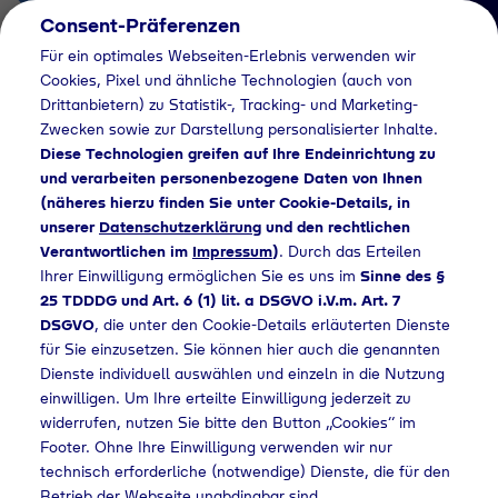
Consent-Präferenzen
DE
Für ein optimales Webseiten-Erlebnis verwenden wir
Cookies, Pixel und ähnliche Technologien (auch von
Drittanbietern) zu Statistik-, Tracking- und Marketing-
Zwecken sowie zur Darstellung personalisierter Inhalte.
Diese Technologien greifen auf Ihre Endeinrichtung zu
und verarbeiten personenbezogene Daten von Ihnen
(näheres hierzu finden Sie unter Cookie-Details, in
Händlersuche
unserer
Datenschutzerklärung
und den rechtlichen
Industriegase bei Gas
Verantwortlichen im
Impressum
)
. Durch das Erteilen
Ihrer Einwilligung ermöglichen Sie es uns im
Sinne des §
Station Eckental
25 TDDDG und Art. 6 (1) lit. a DSGVO i.V.m. Art. 7
DSGVO
, die unter den Cookie-Details erläuterten Dienste
kaufen - 942
für Sie einzusetzen. Sie können hier auch die genannten
Dienste individuell auswählen und einzeln in die Nutzung
einwilligen. Um Ihre erteilte Einwilligung jederzeit zu
widerrufen, nutzen Sie bitte den Button „Cookies“ im
dlersuche
Industriegase bei Gas Station Eckental kaufen - 942
Footer. Ohne Ihre Einwilligung verwenden wir nur
technisch erforderliche (notwendige) Dienste, die für den
Betrieb der Webseite unabdingbar sind.