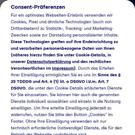
Consent-Präferenzen
DE
Für ein optimales Webseiten-Erlebnis verwenden wir
Cookies, Pixel und ähnliche Technologien (auch von
Drittanbietern) zu Statistik-, Tracking- und Marketing-
Zwecken sowie zur Darstellung personalisierter Inhalte.
Diese Technologien greifen auf Ihre Endeinrichtung zu
und verarbeiten personenbezogene Daten von Ihnen
(näheres hierzu finden Sie unter Cookie-Details, in
Händlersuche
unserer
Datenschutzerklärung
und den rechtlichen
Industriegase bei
Verantwortlichen im
Impressum
)
. Durch das Erteilen
Ihrer Einwilligung ermöglichen Sie es uns im
Sinne des §
Herzberg
25 TDDDG und Art. 6 (1) lit. a DSGVO i.V.m. Art. 7
DSGVO
, die unter den Cookie-Details erläuterten Dienste
Klimatechnik GmbH
für Sie einzusetzen. Sie können hier auch die genannten
kaufen - 550
Dienste individuell auswählen und einzeln in die Nutzung
einwilligen. Um Ihre erteilte Einwilligung jederzeit zu
widerrufen, nutzen Sie bitte den Button „Cookies“ im
Footer. Ohne Ihre Einwilligung verwenden wir nur
technisch erforderliche (notwendige) Dienste, die für den
he
Industriegase bei Herzberg Klimatechnik GmbH kaufen - 550
Betrieb der Webseite unabdingbar sind.