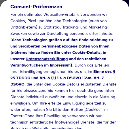
Consent-Präferenzen
DE
Für ein optimales Webseiten-Erlebnis verwenden wir
Cookies, Pixel und ähnliche Technologien (auch von
Drittanbietern) zu Statistik-, Tracking- und Marketing-
Zwecken sowie zur Darstellung personalisierter Inhalte.
Diese Technologien greifen auf Ihre Endeinrichtung zu
und verarbeiten personenbezogene Daten von Ihnen
(näheres hierzu finden Sie unter Cookie-Details, in
Händlersuche
unserer
Datenschutzerklärung
und den rechtlichen
Industriegase bei
Verantwortlichen im
Impressum
)
. Durch das Erteilen
Ihrer Einwilligung ermöglichen Sie es uns im
Sinne des §
Marxen Landtechnik
25 TDDDG und Art. 6 (1) lit. a DSGVO i.V.m. Art. 7
DSGVO
, die unter den Cookie-Details erläuterten Dienste
GmbH kaufen - 506
für Sie einzusetzen. Sie können hier auch die genannten
Dienste individuell auswählen und einzeln in die Nutzung
einwilligen. Um Ihre erteilte Einwilligung jederzeit zu
widerrufen, nutzen Sie bitte den Button „Cookies“ im
uche
Industriegase bei Marxen Landtechnik GmbH kaufen - 506
Footer. Ohne Ihre Einwilligung verwenden wir nur
technisch erforderliche (notwendige) Dienste, die für den
Betrieb der Webseite unabdingbar sind.