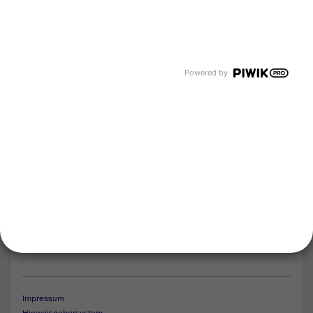
Events und Termine
Händlersuche
Unsere Bereiche
Tyczka Group
Tyczka Energy
Powered by
Tyczka Hydrogen
Tyczka Trading
Folgen Sie uns
Kontakt
Notdienst
Vertrag widerrufen
Impressum