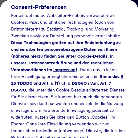
Consent-Präferenzen
DE
Für ein optimales Webseiten-Erlebnis verwenden wir
Cookies, Pixel und ähnliche Technologien (auch von
Drittanbietern) zu Statistik-, Tracking- und Marketing-
Zwecken sowie zur Darstellung personalisierter Inhalte.
Diese Technologien greifen auf Ihre Endeinrichtung zu
und verarbeiten personenbezogene Daten von Ihnen
(näheres hierzu finden Sie unter Cookie-Details, in
Händlersuche
unserer
Datenschutzerklärung
und den rechtlichen
Industriegase bei
Verantwortlichen im
Impressum
)
. Durch das Erteilen
Ihrer Einwilligung ermöglichen Sie es uns im
Sinne des §
Metallbau Wilsdruff
25 TDDDG und Art. 6 (1) lit. a DSGVO i.V.m. Art. 7
DSGVO
, die unter den Cookie-Details erläuterten Dienste
Hanschmann & Sohn
für Sie einzusetzen. Sie können hier auch die genannten
kaufen - 797
Dienste individuell auswählen und einzeln in die Nutzung
einwilligen. Um Ihre erteilte Einwilligung jederzeit zu
widerrufen, nutzen Sie bitte den Button „Cookies“ im
Footer. Ohne Ihre Einwilligung verwenden wir nur
technisch erforderliche (notwendige) Dienste, die für den
riegase bei Metallbau Wilsdruff Hanschmann & Sohn kaufen - 797
Betrieb der Webseite unabdingbar sind.