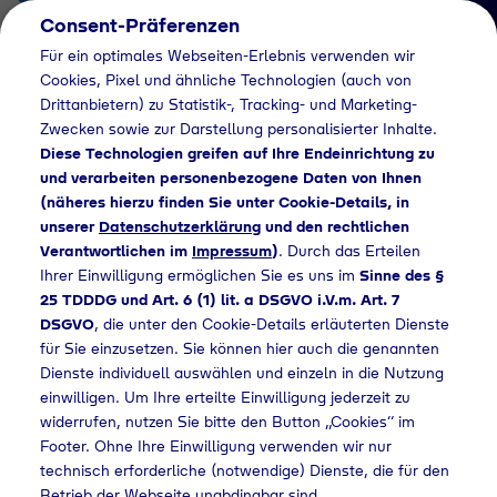
Consent-Präferenzen
DE
Für ein optimales Webseiten-Erlebnis verwenden wir
Cookies, Pixel und ähnliche Technologien (auch von
Drittanbietern) zu Statistik-, Tracking- und Marketing-
Zwecken sowie zur Darstellung personalisierter Inhalte.
Diese Technologien greifen auf Ihre Endeinrichtung zu
und verarbeiten personenbezogene Daten von Ihnen
(näheres hierzu finden Sie unter Cookie-Details, in
Händlersuche
unserer
Datenschutzerklärung
und den rechtlichen
Industriegase bei
Verantwortlichen im
Impressum
)
. Durch das Erteilen
Ihrer Einwilligung ermöglichen Sie es uns im
Sinne des §
MTS Martin Schnee
25 TDDDG und Art. 6 (1) lit. a DSGVO i.V.m. Art. 7
DSGVO
, die unter den Cookie-Details erläuterten Dienste
Metalltechnik GmbH
für Sie einzusetzen. Sie können hier auch die genannten
kaufen - 388
Dienste individuell auswählen und einzeln in die Nutzung
einwilligen. Um Ihre erteilte Einwilligung jederzeit zu
widerrufen, nutzen Sie bitte den Button „Cookies“ im
Footer. Ohne Ihre Einwilligung verwenden wir nur
technisch erforderliche (notwendige) Dienste, die für den
triegase bei MTS Martin Schnee Metalltechnik GmbH kaufen - 388
Betrieb der Webseite unabdingbar sind.