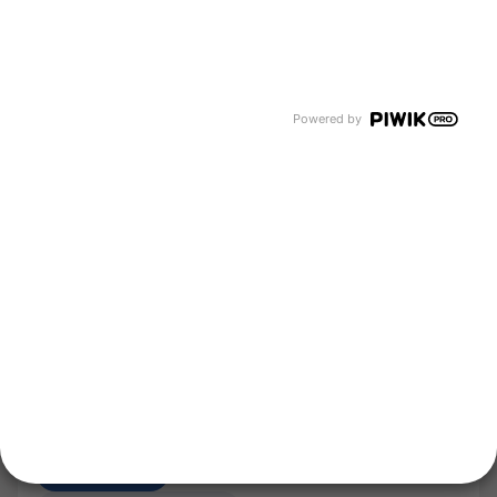
Lebensmittelgase
Grüne Luftgase
Spezialgase
Kältemittel
Unternehmen
Über uns
Powered by
Newsroom
Karriere
Events und Termine
Händlersuche
Unsere Bereiche
Tyczka Group
Tyczka Energy
Tyczka Hydrogen
Tyczka Trading
Folgen Sie uns
Kontakt
Notdienst