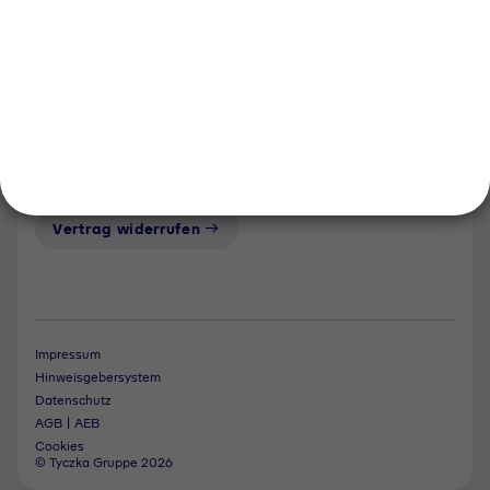
Tyczka Hydrogen
Tyczka Trading
Folgen Sie uns
Kontakt
Notdienst
Vertrag widerrufen
Impressum
Hinweisgebersystem
Datenschutz
AGB | AEB
Cookies
© Tyczka Gruppe 2026