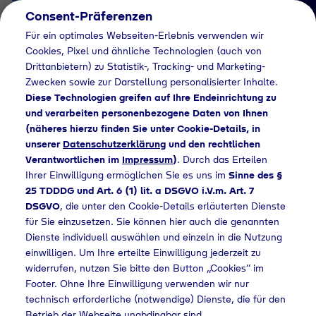
Consent-Präferenzen
DE
Für ein optimales Webseiten-Erlebnis verwenden wir
Cookies, Pixel und ähnliche Technologien (auch von
Drittanbietern) zu Statistik-, Tracking- und Marketing-
Zwecken sowie zur Darstellung personalisierter Inhalte.
Diese Technologien greifen auf Ihre Endeinrichtung zu
und verarbeiten personenbezogene Daten von Ihnen
(näheres hierzu finden Sie unter Cookie-Details, in
Händlersuche
unserer
Datenschutzerklärung
und den rechtlichen
Industriegase bei
Verantwortlichen im
Impressum
)
. Durch das Erteilen
Ihrer Einwilligung ermöglichen Sie es uns im
Sinne des §
Partec GmbH kaufen
25 TDDDG und Art. 6 (1) lit. a DSGVO i.V.m. Art. 7
DSGVO
, die unter den Cookie-Details erläuterten Dienste
- 578
für Sie einzusetzen. Sie können hier auch die genannten
Dienste individuell auswählen und einzeln in die Nutzung
einwilligen. Um Ihre erteilte Einwilligung jederzeit zu
widerrufen, nutzen Sie bitte den Button „Cookies“ im
me
Händlersuche
Industriegase bei Partec GmbH kaufen - 578
Footer. Ohne Ihre Einwilligung verwenden wir nur
technisch erforderliche (notwendige) Dienste, die für den
Betrieb der Webseite unabdingbar sind.