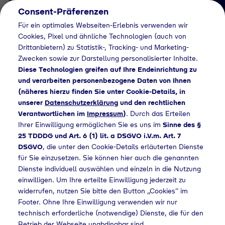
Consent-Präferenzen
DE
Für ein optimales Webseiten-Erlebnis verwenden wir
Cookies, Pixel und ähnliche Technologien (auch von
Drittanbietern) zu Statistik-, Tracking- und Marketing-
Zwecken sowie zur Darstellung personalisierter Inhalte.
Diese Technologien greifen auf Ihre Endeinrichtung zu
und verarbeiten personenbezogene Daten von Ihnen
(näheres hierzu finden Sie unter Cookie-Details, in
Händlersuche
unserer
Datenschutzerklärung
und den rechtlichen
Industriegase bei
Verantwortlichen im
Impressum
)
. Durch das Erteilen
Ihrer Einwilligung ermöglichen Sie es uns im
Sinne des §
Raiffeisen Mannheim
25 TDDDG und Art. 6 (1) lit. a DSGVO i.V.m. Art. 7
DSGVO
, die unter den Cookie-Details erläuterten Dienste
eG kaufen - 564
für Sie einzusetzen. Sie können hier auch die genannten
Dienste individuell auswählen und einzeln in die Nutzung
einwilligen. Um Ihre erteilte Einwilligung jederzeit zu
widerrufen, nutzen Sie bitte den Button „Cookies“ im
rsuche
Industriegase bei Raiffeisen Mannheim eG kaufen - 564
Footer. Ohne Ihre Einwilligung verwenden wir nur
technisch erforderliche (notwendige) Dienste, die für den
Betrieb der Webseite unabdingbar sind.